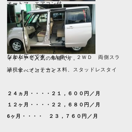
オートマ、エアコン付
なかも広々です
シルバーピンク 4人乗り ２ＷＤ 両側スラ
イドドアで人気の車種です。
諸税金、メンテナンス料、スタッドレスタイ
ヤ、すべてコミコミ！
２４ヵ月・・・・２１，６００円／月
１２ヶ月・・・・２２，６８０円／月
6ヶ月・・・・ ２３，７６０円／月