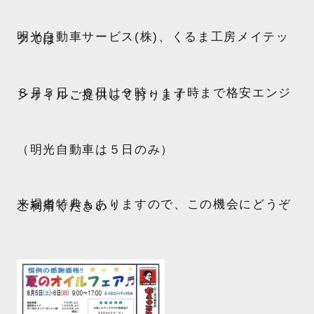
明光自動車サービス(株)、くるま工房メイテッ
クでは
８月５日、６日は９時～１７時まで格安エンジ
ンオイルご提供しております
（明光自動車は５日のみ）
来場者特典もありますので、この機会にどうぞ
ご利用ください！